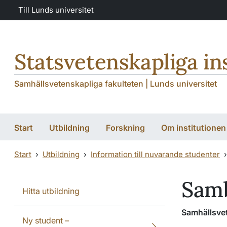
Hoppa till huvudinnehåll
Hoppa till huvudinnehåll
Till Lunds universitet
Statsvetenskapliga in
Samhällsvetenskapliga fakulteten | Lunds universitet
Start
Utbildning
Forskning
Om institutionen
Start
Utbildning
Information till nuvarande studenter
Samb
Hitta utbildning
Samhällsvet
Ny student –