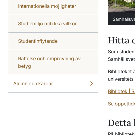
Internationella möjligheter
Samhällsve
Studiemiljö och lika villkor
Hitta 
Studentinflytande
Som student
Rättelse och omprövning av
Samhällsvet
betyg
Biblioteket 
universitets
Alumn och karriär
Bibliotek | 
Se öppettid
Detta 
På bibliotek