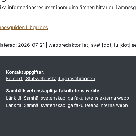
olika informationsresurser inom dina ämnen hittar du i ämnes
mnesguiden Libguides
aterad: 2026-07-21 |
webbredaktor
[at]
svet
[dot]
lu
[dot]
s
Kontaktuppgifter:
Kontakt | Statsvetenskapliga institutionen
Samhällsvetenskapliga fakultetens webb:
Länk till Samhällsvetenskapliga fakultetens externa webb
Länk till Samhällsvetenskapliga fakultetens interna webb