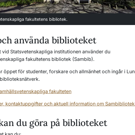
tenskapliga fakultetens bibliotek.
och använda biblioteket
 vid Statsvetenskapliga institutionen använder du
enskapliga fakultetens bibliotek (Sambib).
är öppet för studenter, forskare och allmänhet och ingår i Lu
 biblioteksnätverk.
Samhällsvetenskapliga fakulteten
er, kontaktuppgifter och aktuell information om Sambibliotek
kan du göra på biblioteket
et kan du: