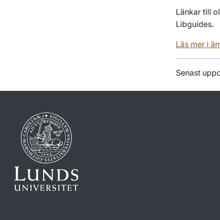
Länkar till 
Libguides.
Läs mer i ä
Senast uppd