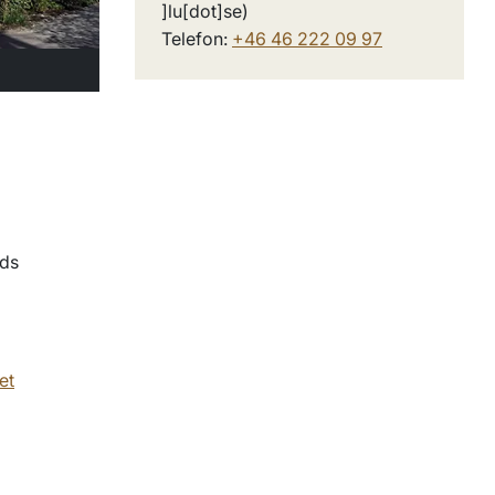
]lu[dot]se)
Telefon:
+46 46 222 09 97
nds
et