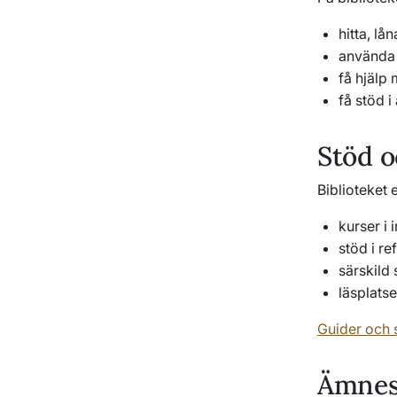
hitta, lå
använda 
få hjälp
få stöd i
Stöd o
Biblioteket 
kurser i
stöd i r
särskild
läsplats
Guider och 
Ämnes