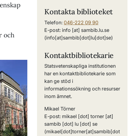
tenskap
Kontakta biblioteket
Telefon:
046-222 09 90
E-post:
info
[at]
sambib
.
lu
.
se
er och
(info[at]sambib[dot]lu[dot]se)
Kontaktbibliotekarie
Statsvetenskapliga institutionen
har en kontaktbibliotekarie som
kan ge stöd i
informationssökning och resurser
inom ämnet.
Mikael Törner
E-post:
mikael
[dot]
torner
[at]
sambib
[dot]
lu
[dot]
se
(mikael[dot]torner[at]sambib[dot