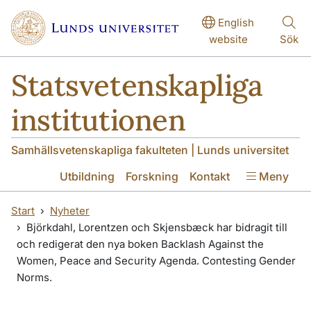
Hoppa till huvudinnehåll
Hoppa till huvudinnehåll
English
website
Sök
Statsvetenskapliga
institutionen
Samhällsvetenskapliga fakulteten | Lunds universitet
Utbildning
Forskning
Kontakt
Meny
Start
Nyheter
Björkdahl, Lorentzen och Skjensbæck har bidragit till
och redigerat den nya boken Backlash Against the
Women, Peace and Security Agenda. Contesting Gender
Norms.